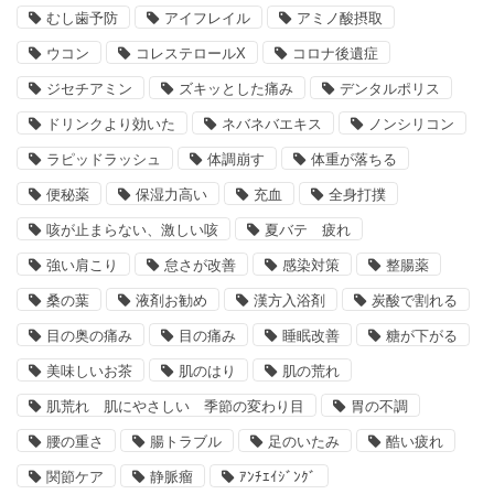
むし歯予防
アイフレイル
アミノ酸摂取
ウコン
コレステロールX
コロナ後遺症
ジセチアミン
ズキッとした痛み
デンタルポリス
ドリンクより効いた
ネバネバエキス
ノンシリコン
ラピッドラッシュ
体調崩す
体重が落ちる
便秘薬
保湿力高い
充血
全身打撲
咳が止まらない、激しい咳
夏バテ 疲れ
強い肩こり
怠さが改善
感染対策
整腸薬
桑の葉
液剤お勧め
漢方入浴剤
炭酸で割れる
目の奥の痛み
目の痛み
睡眠改善
糖が下がる
美味しいお茶
肌のはり
肌の荒れ
肌荒れ 肌にやさしい 季節の変わり目
胃の不調
腰の重さ
腸トラブル
足のいたみ
酷い疲れ
関節ケア
静脈瘤
ｱﾝﾁｴｲｼﾞﾝｸﾞ