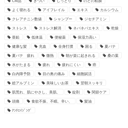
CM品
きつい
しっとり
のどの粘膜
よく寝れる
アイフレイル
エキス
カルシウム
クレアチニン数値
シャンプー
ジセチアミン
ストレス
ストレス解消
ネバネバエキス
乾燥
亜鉛
低体温
便秘薬
保湿力高い
健康な髪
充血
全身打撲
困る
夏バテ
夏バテ 疲れ
微熱
朝が楽に起きれる
桑の葉
水がたまる
疲れ
疲れにくい
癌
白内障予防
目の奥の痛み
細胞賦活
総アルブミン
美味しいお茶
翌朝スッキリ
肌荒れ、肌にやさし、美肌、
錠剤
関節ケア
頭痛
食欲不振、不眠、辛い、
髪油
ｱﾝﾁｴｲｼﾞﾝｸﾞ