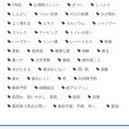
CM品
お酒残りにくい
きつい
しっとり
しんどい
つらい症状
のどの粘膜
ひび割れ
よく寝れる
エキス
カルシウム
シャンプー
ストレス
テーピング
トイレが近い
ハーブティ
リンパ液
レバーエキス
乾燥
亜鉛
低体温
健康な髪
加齢
困る
夏バテ
大学受験
微熱
慢性肩こり
水がたまる
湯冷めしない
潤い肌
炭酸
疲れ
疲れにくい
癌
白内障予防
眼病予防
細胞賦活
総アルブミン
肌荒れ、肌にやさし、美肌、
錠剤
頭痛
風邪薬で具合が悪い
食欲不振、不眠、辛い、
髪油