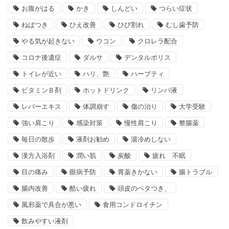
お腹がはる
かき
しんどい
つらい症状
ねばつき
ひえ改善
ひび割れ
むし歯予防
やる気が起きない
ウコン
クロレラ配合
コロナ後遺症
ダルサ
デンタルポリス
トイレが近い
ハリ、艶
ハーブティ
ビタミンＢ剤
ホットドリンク
リンパ液
レバーエキス
体調崩す
傷の治り
大学受験
強い肩こり
感染対策
慢性肩こり
整腸薬
毎日の散歩
液剤お勧め
湯冷めしない
漢方入浴剤
潤い肌
炭酸
疲れ 不眠
目の痛み
眼病予防
胃薬きかない
腸トラブル
腸内改善
酷い疲れ
頭皮のベタつき、
風邪薬で具合が悪い
食用コンドロイチン
飲みやすい液剤