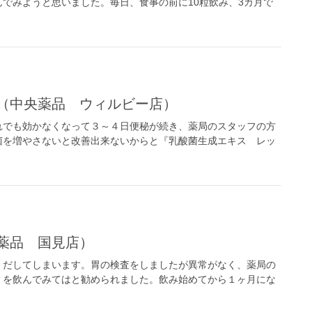
でみようと思いました。毎日、食事の前に10粒飲み、3カ月で
 （中央薬品 ウィルビー店）
れでも効かなくなって３～４日便秘が続き、薬局のスタッフの方
菌を増やさないと改善出来ないからと『乳酸菌生成エキス レッ
薬品 国見店）
くだしてしまいます。胃の検査をしましたが異常がなく、薬局の
』を飲んでみてはと勧められました。飲み始めてから１ヶ月にな