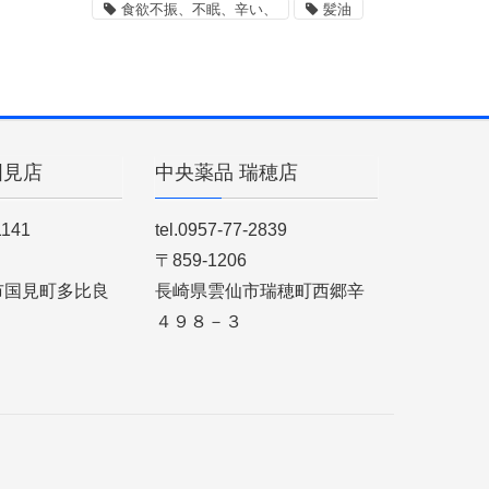
食欲不振、不眠、辛い、
髪油
国見店
中央薬品 瑞穂店
1141
tel.0957-77-2839
〒859-1206
市国見町多比良
長崎県雲仙市瑞穂町西郷辛
４９８－３