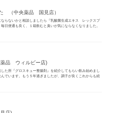
した （中央薬品 国見店）
にならないかと相談しましたら『乳酸菌生成エキス レックスプ
。毎日便通も良く、１箱飲むと臭いが気にならなくなりました。
央薬品 ウィルビー店)
談した所『グロスキュー整腸剤』を紹介してもらい飲み始めまし
飲んでいます。もう５年過ぎましたが、調子が良くこれからも続
見店)