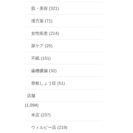
肌・美容 (321)
漢方薬 (71)
女性疾患 (214)
尿ケア (25)
不眠 (151)
歯槽膿漏 (32)
骨粗しょう症 (51)
店舗
(1,094)
本店 (237)
ウィルビー店 (219)