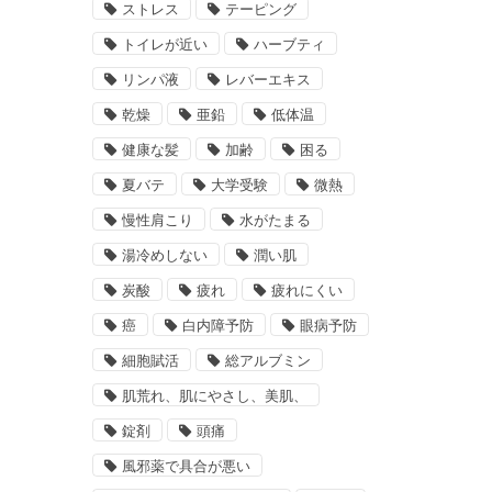
ストレス
テーピング
トイレが近い
ハーブティ
リンパ液
レバーエキス
乾燥
亜鉛
低体温
健康な髪
加齢
困る
夏バテ
大学受験
微熱
慢性肩こり
水がたまる
湯冷めしない
潤い肌
炭酸
疲れ
疲れにくい
癌
白内障予防
眼病予防
細胞賦活
総アルブミン
肌荒れ、肌にやさし、美肌、
錠剤
頭痛
風邪薬で具合が悪い