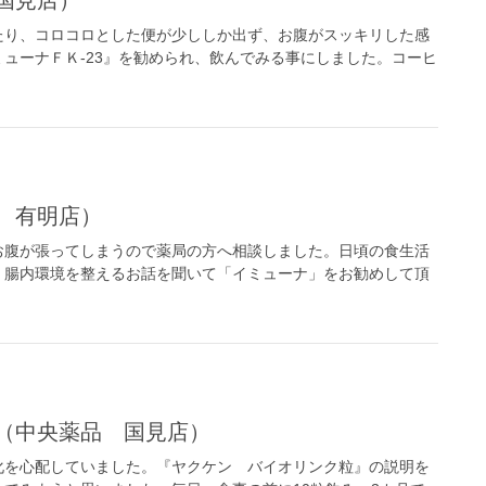
たり、コロコロとした便が少ししか出ず、お腹がスッキリした感
ューナＦＫ-23』を勧められ、飲んでみる事にしました。コーヒ
 有明店）
お腹が張ってしまうので薬局の方へ相談しました。日頃の食生活
。腸内環境を整えるお話を聞いて「イミューナ」をお勧めして頂
。（中央薬品 国見店）
化を心配していました。『ヤクケン バイオリンク粒』の説明を