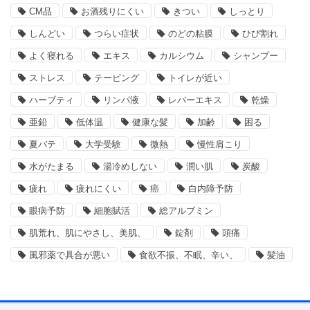
CM品
お酒残りにくい
きつい
しっとり
しんどい
つらい症状
のどの粘膜
ひび割れ
よく寝れる
エキス
カルシウム
シャンプー
ストレス
テーピング
トイレが近い
ハーブティ
リンパ液
レバーエキス
乾燥
亜鉛
低体温
健康な髪
加齢
困る
夏バテ
大学受験
微熱
慢性肩こり
水がたまる
湯冷めしない
潤い肌
炭酸
疲れ
疲れにくい
癌
白内障予防
眼病予防
細胞賦活
総アルブミン
肌荒れ、肌にやさし、美肌、
錠剤
頭痛
風邪薬で具合が悪い
食欲不振、不眠、辛い、
髪油