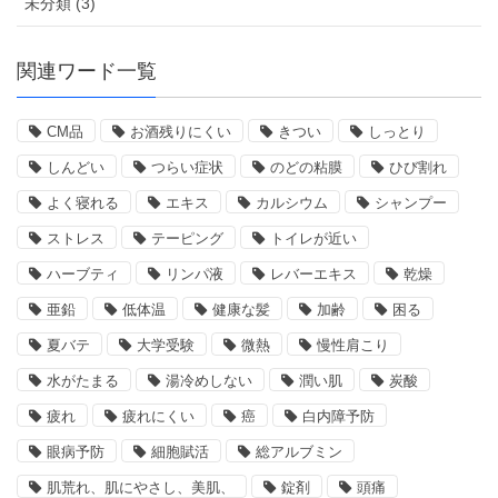
未分類 (3)
関連ワード一覧
CM品
お酒残りにくい
きつい
しっとり
しんどい
つらい症状
のどの粘膜
ひび割れ
よく寝れる
エキス
カルシウム
シャンプー
ストレス
テーピング
トイレが近い
ハーブティ
リンパ液
レバーエキス
乾燥
亜鉛
低体温
健康な髪
加齢
困る
夏バテ
大学受験
微熱
慢性肩こり
水がたまる
湯冷めしない
潤い肌
炭酸
疲れ
疲れにくい
癌
白内障予防
眼病予防
細胞賦活
総アルブミン
肌荒れ、肌にやさし、美肌、
錠剤
頭痛