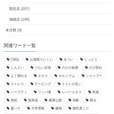
国見店 (207)
瑞穂店 (199)
未分類 (3)
関連ワード一覧
CM品
お酒残りにくい
きつい
しっとり
しんどい
つらい症状
のどの粘膜
ひび割れ
よく寝れる
エキス
カルシウム
シャンプー
ストレス
テーピング
トイレが近い
ハーブティ
リンパ液
レバーエキス
乾燥
亜鉛
低体温
健康な髪
加齢
困る
夏バテ
大学受験
微熱
慢性肩こり