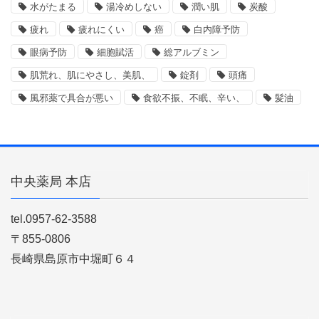
水がたまる
湯冷めしない
潤い肌
炭酸
疲れ
疲れにくい
癌
白内障予防
眼病予防
細胞賦活
総アルブミン
肌荒れ、肌にやさし、美肌、
錠剤
頭痛
風邪薬で具合が悪い
食欲不振、不眠、辛い、
髪油
中央薬局 本店
tel.0957-62-3588
〒855-0806
長崎県島原市中堀町６４