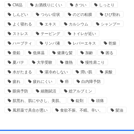
CM品
お酒残りにくい
きつい
しっとり
しんどい
つらい症状
のどの粘膜
ひび割れ
よく寝れる
エキス
カルシウム
シャンプー
ストレス
テーピング
トイレが近い
ハーブティ
リンパ液
レバーエキス
乾燥
亜鉛
低体温
健康な髪
加齢
困る
夏バテ
大学受験
微熱
慢性肩こり
水がたまる
湯冷めしない
潤い肌
炭酸
疲れ
疲れにくい
癌
白内障予防
眼病予防
細胞賦活
総アルブミン
肌荒れ、肌にやさし、美肌、
錠剤
頭痛
風邪薬で具合が悪い
食欲不振、不眠、辛い、
髪油