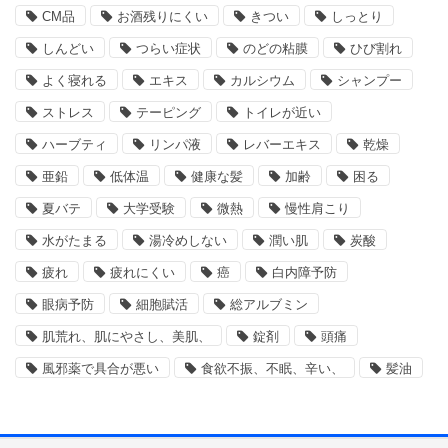
CM品
お酒残りにくい
きつい
しっとり
しんどい
つらい症状
のどの粘膜
ひび割れ
よく寝れる
エキス
カルシウム
シャンプー
ストレス
テーピング
トイレが近い
ハーブティ
リンパ液
レバーエキス
乾燥
亜鉛
低体温
健康な髪
加齢
困る
夏バテ
大学受験
微熱
慢性肩こり
水がたまる
湯冷めしない
潤い肌
炭酸
疲れ
疲れにくい
癌
白内障予防
眼病予防
細胞賦活
総アルブミン
肌荒れ、肌にやさし、美肌、
錠剤
頭痛
風邪薬で具合が悪い
食欲不振、不眠、辛い、
髪油