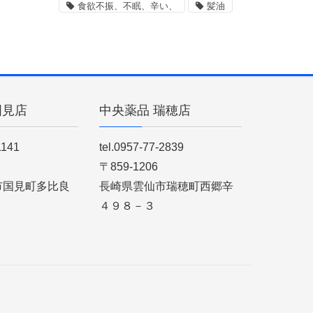
食欲不振、不眠、辛い、
髪油
国見店
中央薬品 瑞穂店
1141
tel.0957-77-2839
〒859-1206
市国見町多比良
長崎県雲仙市瑞穂町西郷辛
４９８－３