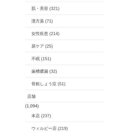
肌・美容 (321)
漢方薬 (71)
女性疾患 (214)
尿ケア (25)
不眠 (151)
歯槽膿漏 (32)
骨粗しょう症 (51)
店舗
(1,094)
本店 (237)
ウィルビー店 (219)