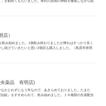
Ｘ」を勧めてもらいました。痺れの原因の神経を修復しながら結
明店）
を飲み始めました。1個飲み終わりましたが痺れはすっかり良く
少し続けていきたいと思い2個目も購入しました。（島原市有明
中央薬品 有明店)
かなかとれずにもう年なので、あきらめておりました。たまた
雲仙錠』をすすめられて、飲み始めました。１６種類の生薬配合