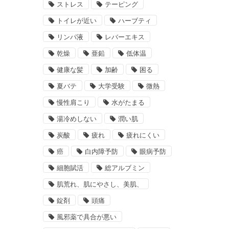
ストレス
テーピング
トイレが近い
ハーブティ
リンパ液
レバーエキス
乾燥
亜鉛
低体温
健康な髪
加齢
困る
夏バテ
大学受験
微熱
慢性肩こり
水がたまる
湯冷めしない
潤い肌
炭酸
疲れ
疲れにくい
癌
白内障予防
眼病予防
細胞賦活
総アルブミン
肌荒れ、肌にやさし、美肌、
錠剤
頭痛
風邪薬で具合が悪い