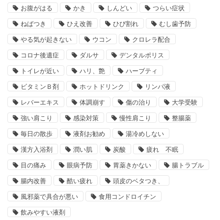
お腹がはる
かき
しんどい
つらい症状
ねばつき
ひえ改善
ひび割れ
むし歯予防
やる気が起きない
ウコン
クロレラ配合
コロナ後遺症
ダルサ
デンタルポリス
トイレが近い
ハリ、艶
ハーブティ
ビタミンＢ剤
ホットドリンク
リンパ液
レバーエキス
体調崩す
傷の治り
大学受験
強い肩こり
感染対策
慢性肩こり
整腸薬
毎日の散歩
液剤お勧め
湯冷めしない
漢方入浴剤
潤い肌
炭酸
疲れ 不眠
目の痛み
眼病予防
胃薬きかない
腸トラブル
腸内改善
酷い疲れ
頭皮のベタつき、
風邪薬で具合が悪い
食用コンドロイチン
飲みやすい液剤