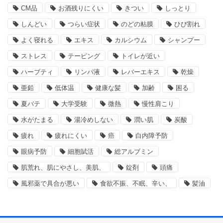
CM品
お酒残りにくい
きつい
しっとり
しんどい
つらい症状
のどの粘膜
ひび割れ
よく寝れる
エキス
カルシウム
シャンプー
ストレス
テーピング
トイレが近い
ハーブティ
リンパ液
レバーエキス
乾燥
亜鉛
低体温
健康な髪
加齢
困る
夏バテ
大学受験
微熱
慢性肩こり
水がたまる
湯冷めしない
潤い肌
炭酸
疲れ
疲れにくい
癌
白内障予防
眼病予防
細胞賦活
総アルブミン
肌荒れ、肌にやさし、美肌、
錠剤
頭痛
風邪薬で具合が悪い
食欲不振、不眠、辛い、
髪油