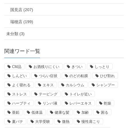
国見店 (207)
瑞穂店 (199)
未分類 (3)
関連ワード一覧
CM品
お酒残りにくい
きつい
しっとり
しんどい
つらい症状
のどの粘膜
ひび割れ
よく寝れる
エキス
カルシウム
シャンプー
ストレス
テーピング
トイレが近い
ハーブティ
リンパ液
レバーエキス
乾燥
亜鉛
低体温
健康な髪
加齢
困る
夏バテ
大学受験
微熱
慢性肩こり