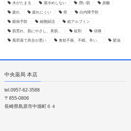
水がたまる
湯冷めしない
潤い肌
炭酸
疲れ
疲れにくい
癌
白内障予防
眼病予防
細胞賦活
総アルブミン
肌荒れ、肌にやさし、美肌、
錠剤
頭痛
風邪薬で具合が悪い
食欲不振、不眠、辛い、
髪油
中央薬局 本店
tel.0957-62-3588
〒855-0806
長崎県島原市中堀町６４