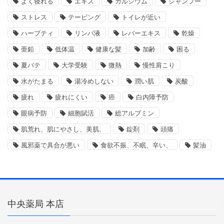
よく寝れる
エキス
カルシウム
シャンプー
ストレス
テーピング
トイレが近い
ハーブティ
リンパ液
レバーエキス
乾燥
亜鉛
低体温
健康な髪
加齢
困る
夏バテ
大学受験
微熱
慢性肩こり
水がたまる
湯冷めしない
潤い肌
炭酸
疲れ
疲れにくい
癌
白内障予防
眼病予防
細胞賦活
総アルブミン
肌荒れ、肌にやさし、美肌、
錠剤
頭痛
風邪薬で具合が悪い
食欲不振、不眠、辛い、
髪油
中央薬局 本店