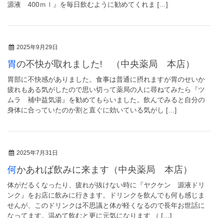
源液 400ｍｌ』を毎日飲むように勧めてくれま […]
2025年9月29日
胃の不快が取れました! （中央薬局 本店）
胃部に不快感がありました。食事は普通に摂れますが胃のせいか
疲れもある気がしたので思い切って薬局の人に尋ねてみたら『ツ
ムラ 補中益気湯』を勧めてもらいました。飲んでみると自分の
身体に合っていたのか割と直ぐに効いている気がし […]
2025年7月31日
何かあれば飲みに来ます（中央薬局 本店）
体がだるくなったり、疲れが抜けない時に『ヤクケン 源液ドリ
ンク』をお店に飲みに行きます。ドリンクを飲んでも何も感じま
せんが、このドリンクは不思議と体が軽くなるので長年お世話に
なってます。温めて飲むと更に元気になります （ […]