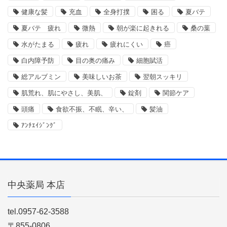
健康な髪
充血
全身打撲
困る
夏バテ
夏バテ 疲れ
微熱
朝が楽に起きれる
桑の葉
水がたまる
疲れ
疲れにくい
癌
白内障予防
目の奥の痛み
細胞賦活
総アルブミン
美味しいお茶
翌朝スッキリ
肌荒れ、肌にやさし、美肌、
錠剤
関節ケア
頭痛
食欲不振、不眠、辛い、
髪油
ｱﾝﾁｴｲｼﾞﾝｸﾞ
中央薬局 本店
tel.0957-62-3588
〒855-0806