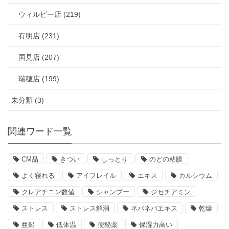
ウィルビー店 (219)
有明店 (231)
国見店 (207)
瑞穂店 (199)
未分類 (3)
関連ワード一覧
CM品
きつい
しっとり
のどの粘膜
よく寝れる
アイフレイル
エキス
カルシウム
クレアチニン数値
シャンプー
ジセチアミン
ストレス
ストレス解消
ネバネバエキス
乾燥
亜鉛
低体温
便秘薬
保湿力高い