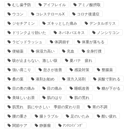
むし歯予防
アイフレイル
アミノ酸摂取
ウコン
コレステロールX
コロナ後遺症
ジセチアミン
ズキッとした痛み
デンタルポリス
ドリンクより効いた
ネバネバエキス
ノンシリコン
ラピッドラッシュ
体調崩す
体重が落ちる
便秘薬
保湿力高い
充血
全身打撲
咳が止まらない、激しい咳
夏バテ 疲れ
強い肩こり
怠さが改善
感染対策
整腸薬
桑の葉
液剤お勧め
漢方入浴剤
炭酸で割れる
目の奥の痛み
目の痛み
睡眠改善
糖が下がる
美味しいお茶
肌のはり
肌の荒れ
肌荒れ 肌にやさしい 季節の変わり目
胃の不調
腰の重さ
腸トラブル
足のいたみ
酷い疲れ
関節ケア
静脈瘤
ｱﾝﾁｴｲｼﾞﾝｸﾞ