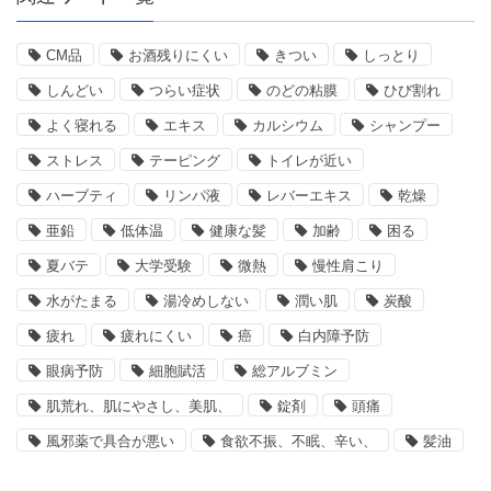
CM品
お酒残りにくい
きつい
しっとり
しんどい
つらい症状
のどの粘膜
ひび割れ
よく寝れる
エキス
カルシウム
シャンプー
ストレス
テーピング
トイレが近い
ハーブティ
リンパ液
レバーエキス
乾燥
亜鉛
低体温
健康な髪
加齢
困る
夏バテ
大学受験
微熱
慢性肩こり
水がたまる
湯冷めしない
潤い肌
炭酸
疲れ
疲れにくい
癌
白内障予防
眼病予防
細胞賦活
総アルブミン
肌荒れ、肌にやさし、美肌、
錠剤
頭痛
風邪薬で具合が悪い
食欲不振、不眠、辛い、
髪油