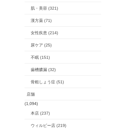
肌・美容 (321)
漢方薬 (71)
女性疾患 (214)
尿ケア (25)
不眠 (151)
歯槽膿漏 (32)
骨粗しょう症 (51)
店舗
(1,094)
本店 (237)
ウィルビー店 (219)