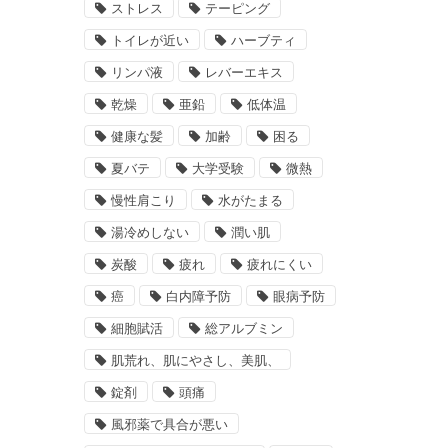
ストレス
テーピング
トイレが近い
ハーブティ
リンパ液
レバーエキス
乾燥
亜鉛
低体温
健康な髪
加齢
困る
夏バテ
大学受験
微熱
慢性肩こり
水がたまる
湯冷めしない
潤い肌
炭酸
疲れ
疲れにくい
癌
白内障予防
眼病予防
細胞賦活
総アルブミン
肌荒れ、肌にやさし、美肌、
錠剤
頭痛
風邪薬で具合が悪い