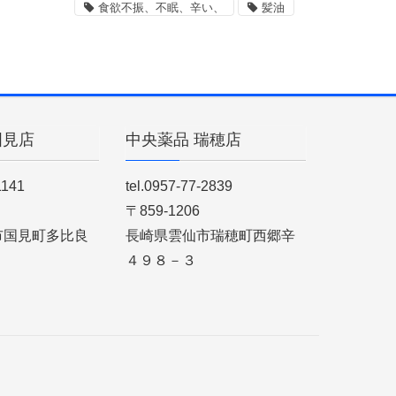
食欲不振、不眠、辛い、
髪油
国見店
中央薬品 瑞穂店
1141
tel.0957-77-2839
〒859-1206
市国見町多比良
長崎県雲仙市瑞穂町西郷辛
４９８－３