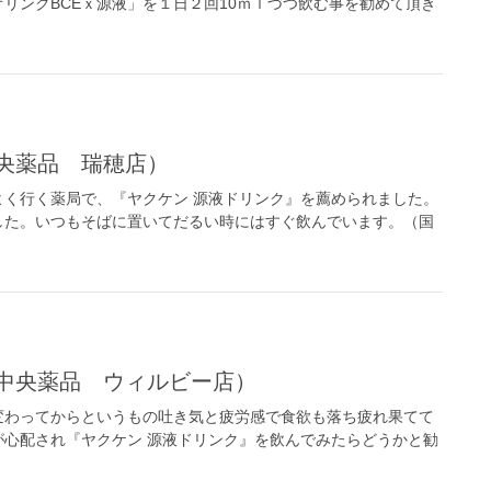
リンクBCEｘ源液」を１日２回10ｍｌづつ飲む事を勧めて頂き
中央薬品 瑞穂店）
く行く薬局で、『ヤクケン 源液ドリンク』を薦められました。
した。いつもそばに置いてだるい時にはすぐ飲んでいます。（国
（中央薬品 ウィルビー店）
変わってからというもの吐き気と疲労感で食欲も落ち疲れ果てて
心配され『ヤクケン 源液ドリンク』を飲んでみたらどうかと勧