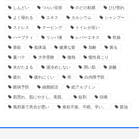
しんどい
つらい症状
のどの粘膜
ひび割れ
よく寝れる
エキス
カルシウム
シャンプー
ストレス
テーピング
トイレが近い
ハーブティ
リンパ液
レバーエキス
乾燥
亜鉛
低体温
健康な髪
加齢
困る
夏バテ
大学受験
微熱
慢性肩こり
水がたまる
湯冷めしない
潤い肌
炭酸
疲れ
疲れにくい
癌
白内障予防
眼病予防
細胞賦活
総アルブミン
肌荒れ、肌にやさし、美肌、
錠剤
頭痛
風邪薬で具合が悪い
食欲不振、不眠、辛い、
髪油