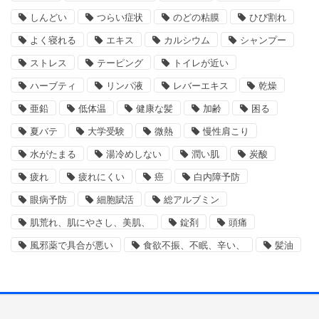
しんどい
つらい症状
のどの粘膜
ひび割れ
よく寝れる
エキス
カルシウム
シャンプー
ストレス
テーピング
トイレが近い
ハーブティ
リンパ液
レバーエキス
乾燥
亜鉛
低体温
健康な髪
加齢
困る
夏バテ
大学受験
微熱
慢性肩こり
水がたまる
湯冷めしない
潤い肌
炭酸
疲れ
疲れにくい
癌
白内障予防
眼病予防
細胞賦活
総アルブミン
肌荒れ、肌にやさし、美肌、
錠剤
頭痛
風邪薬で具合が悪い
食欲不振、不眠、辛い、
髪油