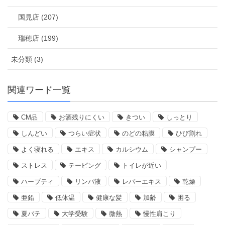
国見店 (207)
瑞穂店 (199)
未分類 (3)
関連ワード一覧
CM品
お酒残りにくい
きつい
しっとり
しんどい
つらい症状
のどの粘膜
ひび割れ
よく寝れる
エキス
カルシウム
シャンプー
ストレス
テーピング
トイレが近い
ハーブティ
リンパ液
レバーエキス
乾燥
亜鉛
低体温
健康な髪
加齢
困る
夏バテ
大学受験
微熱
慢性肩こり