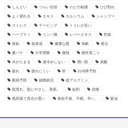
しんどい
つらい症状
のどの粘膜
ひび割れ
よく寝れる
エキス
カルシウム
シャンプー
ストレス
テーピング
トイレが近い
ハーブティ
リンパ液
レバーエキス
乾燥
亜鉛
低体温
健康な髪
加齢
困る
夏バテ
大学受験
微熱
慢性肩こり
水がたまる
湯冷めしない
潤い肌
炭酸
疲れ
疲れにくい
癌
白内障予防
眼病予防
細胞賦活
総アルブミン
肌荒れ、肌にやさし、美肌、
錠剤
頭痛
風邪薬で具合が悪い
食欲不振、不眠、辛い、
髪油