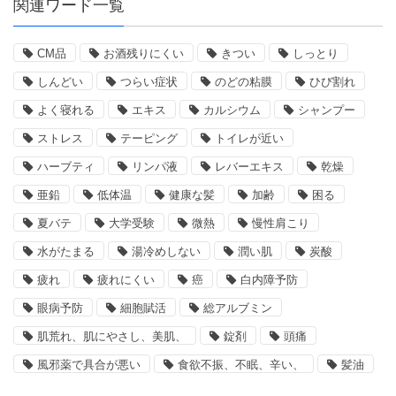
関連ワード一覧
CM品
お酒残りにくい
きつい
しっとり
しんどい
つらい症状
のどの粘膜
ひび割れ
よく寝れる
エキス
カルシウム
シャンプー
ストレス
テーピング
トイレが近い
ハーブティ
リンパ液
レバーエキス
乾燥
亜鉛
低体温
健康な髪
加齢
困る
夏バテ
大学受験
微熱
慢性肩こり
水がたまる
湯冷めしない
潤い肌
炭酸
疲れ
疲れにくい
癌
白内障予防
眼病予防
細胞賦活
総アルブミン
肌荒れ、肌にやさし、美肌、
錠剤
頭痛
風邪薬で具合が悪い
食欲不振、不眠、辛い、
髪油