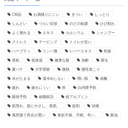
CM品
お酒残りにくい
きつい
しっとり
しんどい
つらい症状
のどの粘膜
ひび割れ
よく寝れる
エキス
カルシウム
シャンプー
ストレス
テーピング
トイレが近い
ハーブティ
リンパ液
レバーエキス
乾燥
亜鉛
低体温
健康な髪
加齢
困る
夏バテ
大学受験
微熱
慢性肩こり
水がたまる
湯冷めしない
潤い肌
炭酸
疲れ
疲れにくい
癌
白内障予防
眼病予防
細胞賦活
総アルブミン
肌荒れ、肌にやさし、美肌、
錠剤
頭痛
風邪薬で具合が悪い
食欲不振、不眠、辛い、
髪油