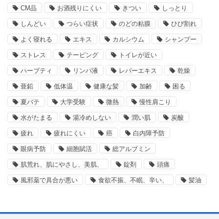
CM品
お酒残りにくい
きつい
しっとり
しんどい
つらい症状
のどの粘膜
ひび割れ
よく寝れる
エキス
カルシウム
シャンプー
ストレス
テーピング
トイレが近い
ハーブティ
リンパ液
レバーエキス
乾燥
亜鉛
低体温
健康な髪
加齢
困る
夏バテ
大学受験
微熱
慢性肩こり
水がたまる
湯冷めしない
潤い肌
炭酸
疲れ
疲れにくい
癌
白内障予防
眼病予防
細胞賦活
総アルブミン
肌荒れ、肌にやさし、美肌、
錠剤
頭痛
風邪薬で具合が悪い
食欲不振、不眠、辛い、
髪油