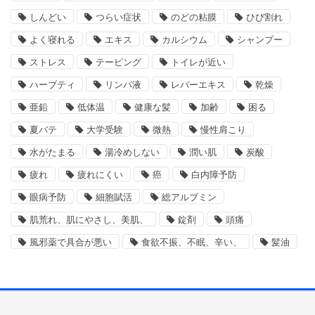
しんどい
つらい症状
のどの粘膜
ひび割れ
よく寝れる
エキス
カルシウム
シャンプー
ストレス
テーピング
トイレが近い
ハーブティ
リンパ液
レバーエキス
乾燥
亜鉛
低体温
健康な髪
加齢
困る
夏バテ
大学受験
微熱
慢性肩こり
水がたまる
湯冷めしない
潤い肌
炭酸
疲れ
疲れにくい
癌
白内障予防
眼病予防
細胞賦活
総アルブミン
肌荒れ、肌にやさし、美肌、
錠剤
頭痛
風邪薬で具合が悪い
食欲不振、不眠、辛い、
髪油