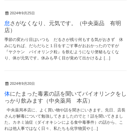
2024年9月25日
怠さがなくなり、元気です。（中央薬品 有明
店）
季節の変わり目はいつも だるさが残り何もする気がおきず 休
みになれば、だらだらと１日をすごす事がおおかったのですが
『ヤクケン バイオリンク粒』を飲むようになり便秘もなくな
り、体が元気です。休みも早く目が覚めて出かけるよ […]
2024年9月20日
体にたまった毒素の話を聞いてバイオリンクをし
っかり飲みます（中央薬局 本店）
中央薬局本店に、よく買い物や話を聞きにいきます。先日、店長
さんが解毒について勉強してきましたのでと！話を聞いてきまし
た。カネミ油症（ダイオキシンによる食中毒事件）の話から、こ
れは他人事ではなく日々、私たちも化学物質や […]