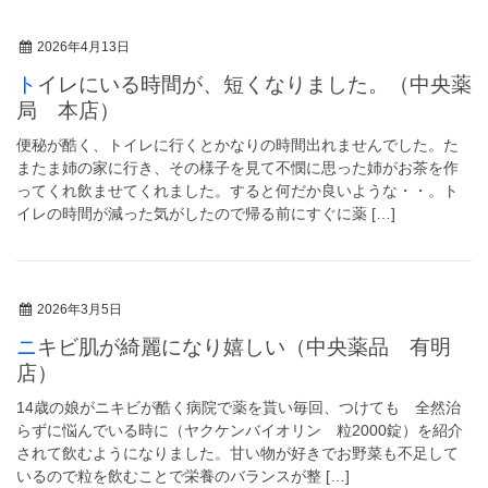
2026年4月13日
トイレにいる時間が、短くなりました。（中央薬
局 本店）
便秘が酷く、トイレに行くとかなりの時間出れませんでした。た
またま姉の家に行き、その様子を見て不憫に思った姉がお茶を作
ってくれ飲ませてくれました。すると何だか良いような・・。ト
イレの時間が減った気がしたので帰る前にすぐに薬 […]
2026年3月5日
ニキビ肌が綺麗になり嬉しい（中央薬品 有明
店）
14歳の娘がニキビが酷く病院で薬を貰い毎回、つけても 全然治
らずに悩んでいる時に（ヤクケンバイオリン 粒2000錠）を紹介
されて飲むようになりました。甘い物が好きでお野菜も不足して
いるので粒を飲むことで栄養のバランスが整 […]