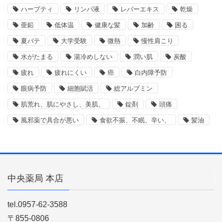
ハーブティ
リンパ液
レバーエキス
乾燥
亜鉛
低体温
健康な髪
加齢
困る
夏バテ
大学受験
微熱
慢性肩こり
水がたまる
湯冷めしない
潤い肌
炭酸
疲れ
疲れにくい
癌
白内障予防
眼病予防
細胞賦活
総アルブミン
肌荒れ、肌にやさし、美肌、
錠剤
頭痛
風邪薬で具合が悪い
食欲不振、不眠、辛い、
髪油
中央薬局 本店
tel.0957-62-3588
〒855-0806