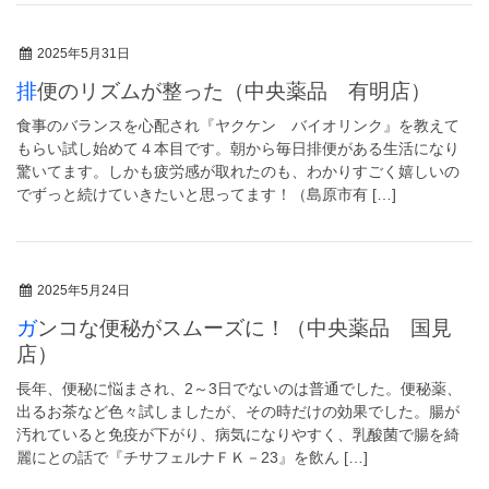
2025年5月31日
排便のリズムが整った（中央薬品 有明店）
食事のバランスを心配され『ヤクケン バイオリンク』を教えて
もらい試し始めて４本目です。朝から毎日排便がある生活になり
驚いてます。しかも疲労感が取れたのも、わかりすごく嬉しいの
でずっと続けていきたいと思ってます！（島原市有 […]
2025年5月24日
ガンコな便秘がスムーズに！（中央薬品 国見
店）
長年、便秘に悩まされ、2～3日でないのは普通でした。便秘薬、
出るお茶など色々試しましたが、その時だけの効果でした。腸が
汚れていると免疫が下がり、病気になりやすく、乳酸菌で腸を綺
麗にとの話で『チサフェルナＦＫ－23』を飲ん […]