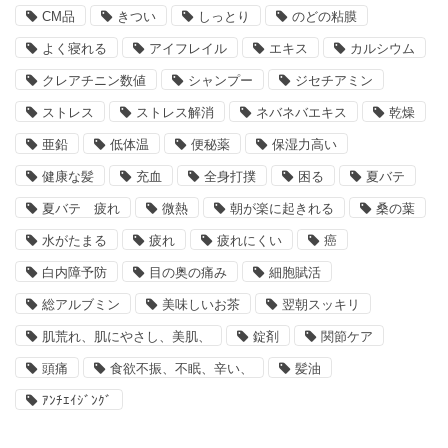
CM品
きつい
しっとり
のどの粘膜
よく寝れる
アイフレイル
エキス
カルシウム
クレアチニン数値
シャンプー
ジセチアミン
ストレス
ストレス解消
ネバネバエキス
乾燥
亜鉛
低体温
便秘薬
保湿力高い
健康な髪
充血
全身打撲
困る
夏バテ
夏バテ 疲れ
微熱
朝が楽に起きれる
桑の葉
水がたまる
疲れ
疲れにくい
癌
白内障予防
目の奥の痛み
細胞賦活
総アルブミン
美味しいお茶
翌朝スッキリ
肌荒れ、肌にやさし、美肌、
錠剤
関節ケア
頭痛
食欲不振、不眠、辛い、
髪油
ｱﾝﾁｴｲｼﾞﾝｸﾞ