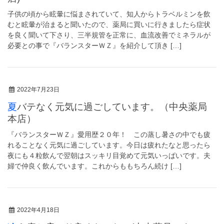
子供の頃から眩暈に悩まされていて、知人からトラベルミンを飲
むと眩暈が治まると聞いたので、薬局に買いに行きましたら症状
を良く聞いて下さり、三半規管を正常に、血流改善でミネラルが
必要との事で『バランスターＷＺ』を紹介して頂き […]
2022年7月23日
夏バテなく元気に過ごしています。（中央薬局
本店）
『バランスターＷＺ』愛用歴２０年！ この蒸し暑さの中でも疲
れることなく元気に過ごしています。今日は疲れたなと思ったら
夜にも４粒飲んで翌朝はスッキリ目覚めて元気いっぱいです。夫
婦で仲良く飲んでいます。これからももちろん続け […]
2022年4月18日