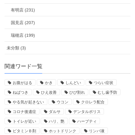
有明店 (231)
国見店 (207)
瑞穂店 (199)
未分類 (3)
関連ワード一覧
お腹がはる
かき
しんどい
つらい症状
ねばつき
ひえ改善
ひび割れ
むし歯予防
やる気が起きない
ウコン
クロレラ配合
コロナ後遺症
ダルサ
デンタルポリス
トイレが近い
ハリ、艶
ハーブティ
ビタミンＢ剤
ホットドリンク
リンパ液