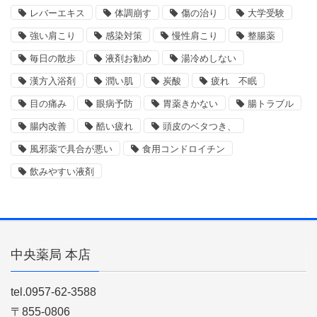
レバーエキス
体調崩す
傷の治り
大学受験
強い肩こり
感染対策
慢性肩こり
整腸薬
毎日の散歩
液剤お勧め
湯冷めしない
漢方入浴剤
潤い肌
炭酸
疲れ 不眠
目の痛み
眼病予防
胃薬きかない
腸トラブル
腸内改善
酷い疲れ
頭皮のベタつき、
風邪薬で具合が悪い
食用コンドロイチン
飲みやすい液剤
中央薬局 本店
tel.0957-62-3588
〒855-0806