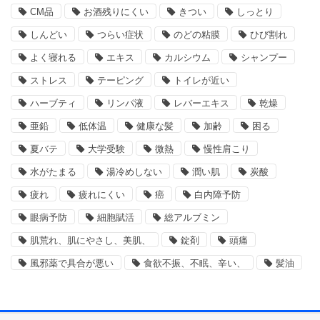
CM品
お酒残りにくい
きつい
しっとり
しんどい
つらい症状
のどの粘膜
ひび割れ
よく寝れる
エキス
カルシウム
シャンプー
ストレス
テーピング
トイレが近い
ハーブティ
リンパ液
レバーエキス
乾燥
亜鉛
低体温
健康な髪
加齢
困る
夏バテ
大学受験
微熱
慢性肩こり
水がたまる
湯冷めしない
潤い肌
炭酸
疲れ
疲れにくい
癌
白内障予防
眼病予防
細胞賦活
総アルブミン
肌荒れ、肌にやさし、美肌、
錠剤
頭痛
風邪薬で具合が悪い
食欲不振、不眠、辛い、
髪油