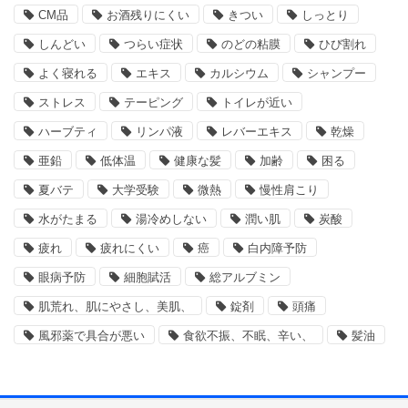
CM品
お酒残りにくい
きつい
しっとり
しんどい
つらい症状
のどの粘膜
ひび割れ
よく寝れる
エキス
カルシウム
シャンプー
ストレス
テーピング
トイレが近い
ハーブティ
リンパ液
レバーエキス
乾燥
亜鉛
低体温
健康な髪
加齢
困る
夏バテ
大学受験
微熱
慢性肩こり
水がたまる
湯冷めしない
潤い肌
炭酸
疲れ
疲れにくい
癌
白内障予防
眼病予防
細胞賦活
総アルブミン
肌荒れ、肌にやさし、美肌、
錠剤
頭痛
風邪薬で具合が悪い
食欲不振、不眠、辛い、
髪油