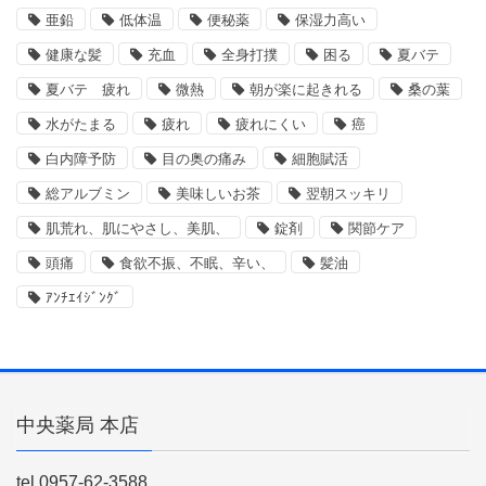
亜鉛
低体温
便秘薬
保湿力高い
健康な髪
充血
全身打撲
困る
夏バテ
夏バテ 疲れ
微熱
朝が楽に起きれる
桑の葉
水がたまる
疲れ
疲れにくい
癌
白内障予防
目の奥の痛み
細胞賦活
総アルブミン
美味しいお茶
翌朝スッキリ
肌荒れ、肌にやさし、美肌、
錠剤
関節ケア
頭痛
食欲不振、不眠、辛い、
髪油
ｱﾝﾁｴｲｼﾞﾝｸﾞ
中央薬局 本店
tel.0957-62-3588