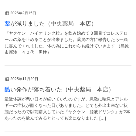
2026年2月15日
薬が減りました（中央薬局 本店）
『ヤクケン バイオリンク粒』を飲み始めて３回目でコレステロ
ールの薬を止めることが出来ました。薬局の方に報告したら一緒
に喜んでくれました。体の為にこれからも続けていきます （島原
市新湊 ４０代 男性）
2025年11月29日
酷い発作が落ち着いた（中央薬局 本店）
最近体調が悪い日々が続いていたのですが、急激に喘息とアレル
ギーの症状が酷くなった日がありました。とても外出出来ない状
態だったので以前購入していた『ヤクケン 源液ドリンク』が2本
あったのを飲んでみるととっても楽になりました […]