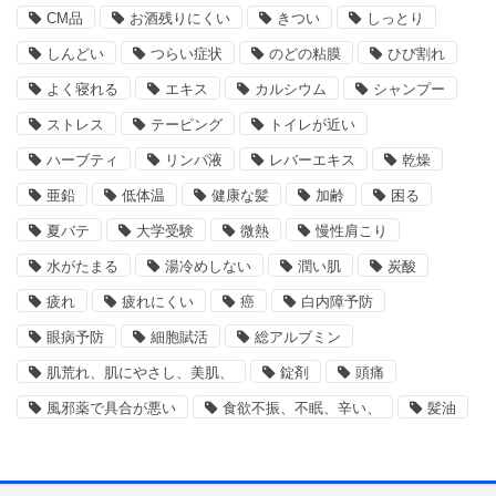
CM品
お酒残りにくい
きつい
しっとり
しんどい
つらい症状
のどの粘膜
ひび割れ
よく寝れる
エキス
カルシウム
シャンプー
ストレス
テーピング
トイレが近い
ハーブティ
リンパ液
レバーエキス
乾燥
亜鉛
低体温
健康な髪
加齢
困る
夏バテ
大学受験
微熱
慢性肩こり
水がたまる
湯冷めしない
潤い肌
炭酸
疲れ
疲れにくい
癌
白内障予防
眼病予防
細胞賦活
総アルブミン
肌荒れ、肌にやさし、美肌、
錠剤
頭痛
風邪薬で具合が悪い
食欲不振、不眠、辛い、
髪油