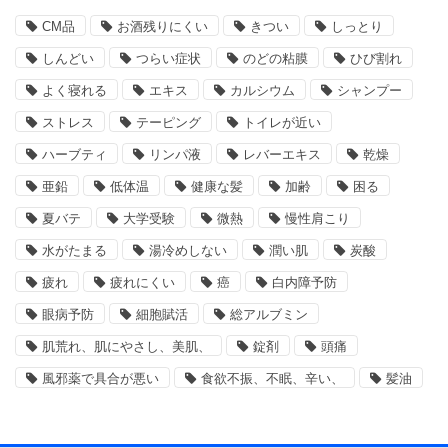
CM品
お酒残りにくい
きつい
しっとり
しんどい
つらい症状
のどの粘膜
ひび割れ
よく寝れる
エキス
カルシウム
シャンプー
ストレス
テーピング
トイレが近い
ハーブティ
リンパ液
レバーエキス
乾燥
亜鉛
低体温
健康な髪
加齢
困る
夏バテ
大学受験
微熱
慢性肩こり
水がたまる
湯冷めしない
潤い肌
炭酸
疲れ
疲れにくい
癌
白内障予防
眼病予防
細胞賦活
総アルブミン
肌荒れ、肌にやさし、美肌、
錠剤
頭痛
風邪薬で具合が悪い
食欲不振、不眠、辛い、
髪油