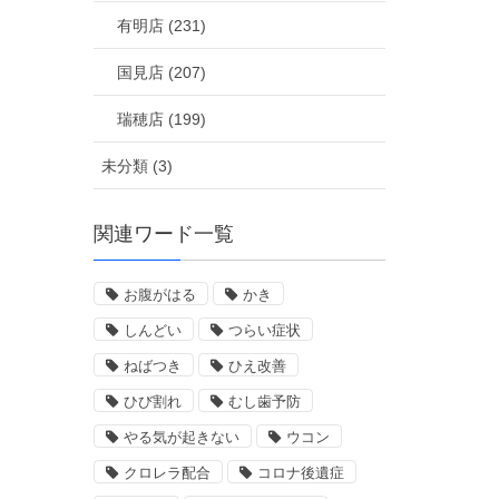
有明店 (231)
国見店 (207)
瑞穂店 (199)
未分類 (3)
関連ワード一覧
お腹がはる
かき
しんどい
つらい症状
ねばつき
ひえ改善
ひび割れ
むし歯予防
やる気が起きない
ウコン
クロレラ配合
コロナ後遺症