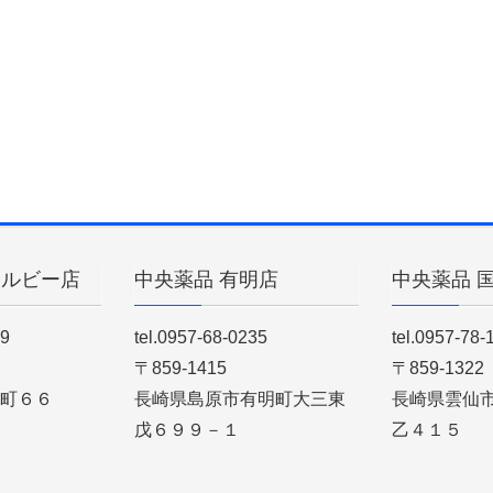
ィルビー店
中央薬品 有明店
中央薬品 
89
tel.0957-68-0235
tel.0957-78-
〒859-1415
〒859-1322
町６６
長崎県島原市有明町大三東
長崎県雲仙
戊６９９－１
乙４１５