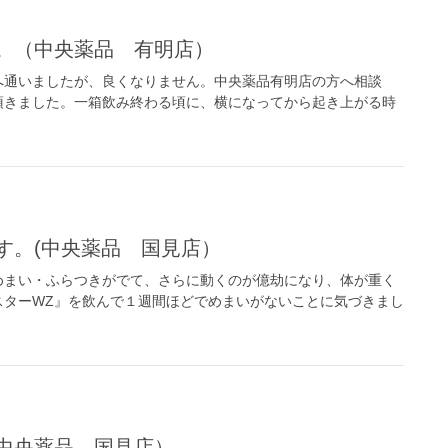
す。（中央薬品 有明店）
へ通いましたが、良くなりません。中央薬品有明店の方へ相談
頂きました。一箱飲み終わる頃に、横になってから起き上がる時
す。(中央薬品 国見店）
めまい・ふらつきがでて、さらに動くのが億劫になり、体が重く
スターWZ』を飲んで１週間ほどでめまいがないことに気づきまし
（中央薬品 国見店）