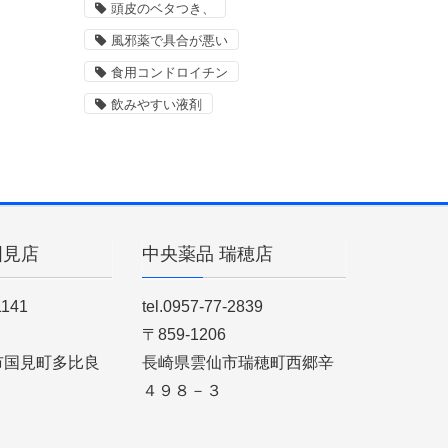
頭皮のベタつき、
風邪薬で具合が悪い
食用コンドロイチン
飲みやすい液剤
国見店
中央薬品 瑞穂店
1141
tel.0957-77-2839
〒859-1206
市国見町多比良
長崎県雲仙市瑞穂町西郷辛
４９８－３