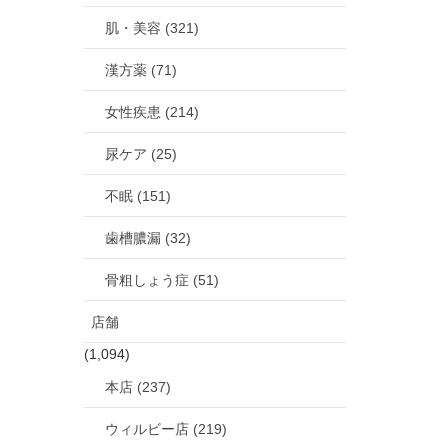
肌・美容 (321)
漢方薬 (71)
女性疾患 (214)
尿ケア (25)
不眠 (151)
歯槽膿漏 (32)
骨粗しょう症 (51)
店舗
(1,094)
本店 (237)
ウィルビー店 (219)