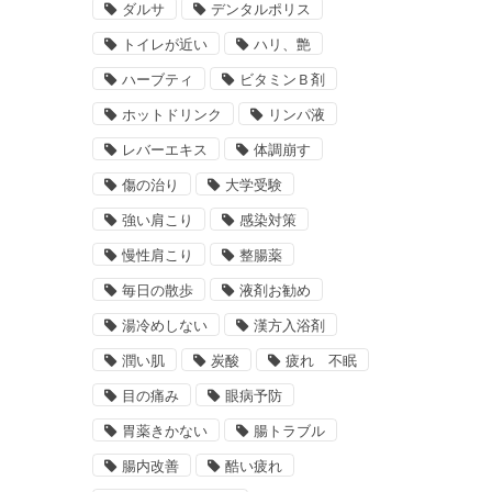
ダルサ
デンタルポリス
トイレが近い
ハリ、艶
ハーブティ
ビタミンＢ剤
ホットドリンク
リンパ液
レバーエキス
体調崩す
傷の治り
大学受験
強い肩こり
感染対策
慢性肩こり
整腸薬
毎日の散歩
液剤お勧め
湯冷めしない
漢方入浴剤
潤い肌
炭酸
疲れ 不眠
目の痛み
眼病予防
胃薬きかない
腸トラブル
腸内改善
酷い疲れ