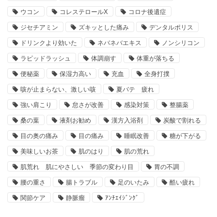
ウコン
コレステロールX
コロナ後遺症
ジセチアミン
ズキッとした痛み
デンタルポリス
ドリンクより効いた
ネバネバエキス
ノンシリコン
ラピッドラッシュ
体調崩す
体重が落ちる
便秘薬
保湿力高い
充血
全身打撲
咳が止まらない、激しい咳
夏バテ 疲れ
強い肩こり
怠さが改善
感染対策
整腸薬
桑の葉
液剤お勧め
漢方入浴剤
炭酸で割れる
目の奥の痛み
目の痛み
睡眠改善
糖が下がる
美味しいお茶
肌のはり
肌の荒れ
肌荒れ 肌にやさしい 季節の変わり目
胃の不調
腰の重さ
腸トラブル
足のいたみ
酷い疲れ
関節ケア
静脈瘤
ｱﾝﾁｴｲｼﾞﾝｸﾞ