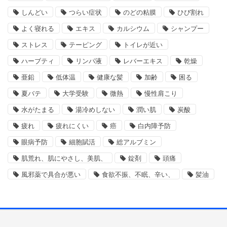
しんどい
つらい症状
のどの粘膜
ひび割れ
よく寝れる
エキス
カルシウム
シャンプー
ストレス
テーピング
トイレが近い
ハーブティ
リンパ液
レバーエキス
乾燥
亜鉛
低体温
健康な髪
加齢
困る
夏バテ
大学受験
微熱
慢性肩こり
水がたまる
湯冷めしない
潤い肌
炭酸
疲れ
疲れにくい
癌
白内障予防
眼病予防
細胞賦活
総アルブミン
肌荒れ、肌にやさし、美肌、
錠剤
頭痛
風邪薬で具合が悪い
食欲不振、不眠、辛い、
髪油