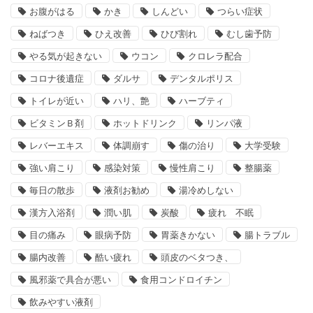
お腹がはる
かき
しんどい
つらい症状
ねばつき
ひえ改善
ひび割れ
むし歯予防
やる気が起きない
ウコン
クロレラ配合
コロナ後遺症
ダルサ
デンタルポリス
トイレが近い
ハリ、艶
ハーブティ
ビタミンＢ剤
ホットドリンク
リンパ液
レバーエキス
体調崩す
傷の治り
大学受験
強い肩こり
感染対策
慢性肩こり
整腸薬
毎日の散歩
液剤お勧め
湯冷めしない
漢方入浴剤
潤い肌
炭酸
疲れ 不眠
目の痛み
眼病予防
胃薬きかない
腸トラブル
腸内改善
酷い疲れ
頭皮のベタつき、
風邪薬で具合が悪い
食用コンドロイチン
飲みやすい液剤