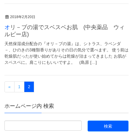
2018年2月20日
オリ－ブの湯でスベスベお肌 (中央薬品 ウィ
ルビー店)
天然保湿成分配合の『オリ－ブの湯』は、シトラス、ラベンダ
－、ひのきの3種類香りがありその日の気分で選べます。 使う前は
乾燥肌だったが使い始めてからは乾燥が治まってきました お肌が
スベスベに。肩こりにもいいですよ。 (島原 […]
«
1
2
ホームページ内 検索