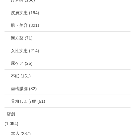
ひざ痛 (196)
皮膚疾患 (194)
肌・美容 (321)
漢方薬 (71)
女性疾患 (214)
尿ケア (25)
不眠 (151)
歯槽膿漏 (32)
骨粗しょう症 (51)
店舗
(1,094)
本店 (237)