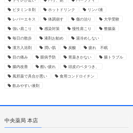
トイレが近い
ハリ、艶
ハーブティ
ビタミンＢ剤
ホットドリンク
リンパ液
レバーエキス
体調崩す
傷の治り
大学受験
強い肩こり
感染対策
慢性肩こり
整腸薬
毎日の散歩
液剤お勧め
湯冷めしない
漢方入浴剤
潤い肌
炭酸
疲れ 不眠
目の痛み
眼病予防
胃薬きかない
腸トラブル
腸内改善
酷い疲れ
頭皮のベタつき、
風邪薬で具合が悪い
食用コンドロイチン
飲みやすい液剤
中央薬局 本店