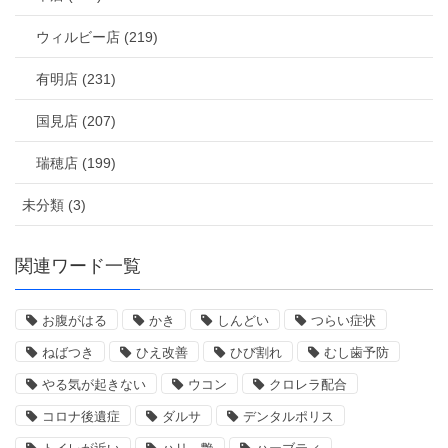
ウィルビー店 (219)
有明店 (231)
国見店 (207)
瑞穂店 (199)
未分類 (3)
関連ワード一覧
お腹がはる
かき
しんどい
つらい症状
ねばつき
ひえ改善
ひび割れ
むし歯予防
やる気が起きない
ウコン
クロレラ配合
コロナ後遺症
ダルサ
デンタルポリス