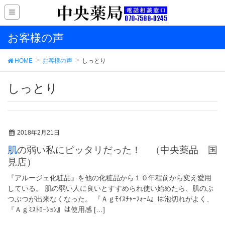
お客様の声
HOME
お客様の声
しっとり
しっとり
2018年2月21日
肌の弱い私にピッタリだった！ （中央薬品 国
見店）
『アルージェ化粧品』を他の化粧品から１０年程前から変え愛用
している。 肌の弱い人に良いとすすめられ使い始めたら、肌のぶ
つぶつが出来なくなった。 『Ａｇﾓｲｽﾁｬｰﾌｫｰﾑ』は泡切れがよく、
『Ａｇﾐｽﾄﾛｰｼｮﾝ』は使用感 […]