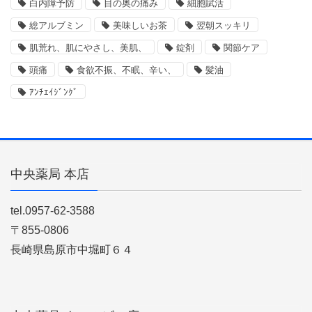
白内障予防
目の奥の痛み
細胞賦活
総アルブミン
美味しいお茶
翌朝スッキリ
肌荒れ、肌にやさし、美肌、
錠剤
関節ケア
頭痛
食欲不振、不眠、辛い、
髪油
ｱﾝﾁｴｲｼﾞﾝｸﾞ
中央薬局 本店
tel.0957-62-3588
〒855-0806
長崎県島原市中堀町６４