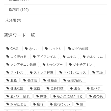
瑞穂店 (199)
未分類 (3)
関連ワード一覧
CM品
きつい
しっとり
のどの粘膜
よく寝れる
アイフレイル
エキス
カルシウム
クレアチニン数値
シャンプー
ジセチアミン
ストレス
ストレス解消
ネバネバエキス
乾燥
亜鉛
低体温
便秘薬
保湿力高い
健康な髪
充血
全身打撲
困る
夏バテ
夏バテ 疲れ
微熱
朝が楽に起きれる
桑の葉
水がたまる
疲れ
疲れにくい
癌