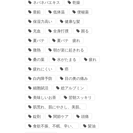
ネバネバエキス
乾燥
亜鉛
低体温
便秘薬
保湿力高い
健康な髪
充血
全身打撲
困る
夏バテ
夏バテ 疲れ
微熱
朝が楽に起きれる
桑の葉
水がたまる
疲れ
疲れにくい
癌
白内障予防
目の奥の痛み
細胞賦活
総アルブミン
美味しいお茶
翌朝スッキリ
肌荒れ、肌にやさし、美肌、
錠剤
関節ケア
頭痛
食欲不振、不眠、辛い、
髪油