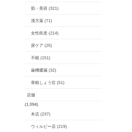
肌・美容 (321)
漢方薬 (71)
女性疾患 (214)
尿ケア (25)
不眠 (151)
歯槽膿漏 (32)
骨粗しょう症 (51)
店舗
(1,094)
本店 (237)
ウィルビー店 (219)