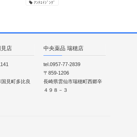
ｱﾝﾁｴｲｼﾞﾝｸﾞ
国見店
中央薬品 瑞穂店
1141
tel.0957-77-2839
〒859-1206
市国見町多比良
長崎県雲仙市瑞穂町西郷辛
４９８－３