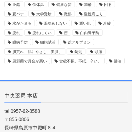
亜鉛
低体温
健康な髪
加齢
困る
夏バテ
大学受験
微熱
慢性肩こり
水がたまる
湯冷めしない
潤い肌
炭酸
疲れ
疲れにくい
癌
白内障予防
眼病予防
細胞賦活
総アルブミン
肌荒れ、肌にやさし、美肌、
錠剤
頭痛
風邪薬で具合が悪い
食欲不振、不眠、辛い、
髪油
中央薬局 本店
tel.0957-62-3588
〒855-0806
長崎県島原市中堀町６４