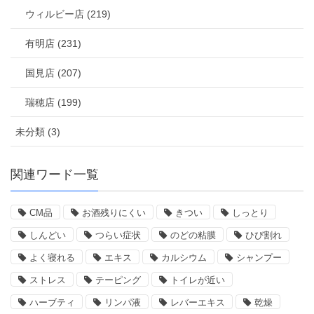
ウィルビー店 (219)
有明店 (231)
国見店 (207)
瑞穂店 (199)
未分類 (3)
関連ワード一覧
CM品
お酒残りにくい
きつい
しっとり
しんどい
つらい症状
のどの粘膜
ひび割れ
よく寝れる
エキス
カルシウム
シャンプー
ストレス
テーピング
トイレが近い
ハーブティ
リンパ液
レバーエキス
乾燥