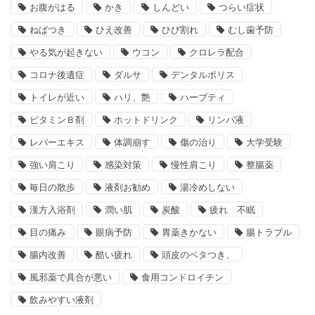
お腹がはる
かき
しんどい
つらい症状
ねばつき
ひえ改善
ひび割れ
むし歯予防
やる気が起きない
ウコン
クロレラ配合
コロナ後遺症
ダルサ
デンタルポリス
トイレが近い
ハリ、艶
ハーブティ
ビタミンＢ剤
ホットドリンク
リンパ液
レバーエキス
体調崩す
傷の治り
大学受験
強い肩こり
感染対策
慢性肩こり
整腸薬
毎日の散歩
液剤お勧め
湯冷めしない
漢方入浴剤
潤い肌
炭酸
疲れ 不眠
目の痛み
眼病予防
胃薬きかない
腸トラブル
腸内改善
酷い疲れ
頭皮のベタつき、
風邪薬で具合が悪い
食用コンドロイチン
飲みやすい液剤