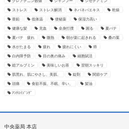
クレアチニン数値
シャンプー
ジセチアミン
ストレス
ストレス解消
ネバネバエキス
乾燥
亜鉛
低体温
便秘薬
保湿力高い
健康な髪
充血
全身打撲
困る
夏バテ
夏バテ 疲れ
微熱
朝が楽に起きれる
桑の葉
水がたまる
疲れ
疲れにくい
癌
白内障予防
目の奥の痛み
細胞賦活
総アルブミン
美味しいお茶
翌朝スッキリ
肌荒れ、肌にやさし、美肌、
錠剤
関節ケア
頭痛
食欲不振、不眠、辛い、
髪油
ｱﾝﾁｴｲｼﾞﾝｸﾞ
中央薬局 本店