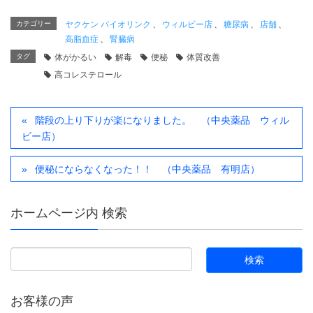
カテゴリー
ヤクケン バイオリンク
、
ウィルビー店
、
糖尿病
、
店舗
、
高脂血症
、
腎臓病
タグ
体がかるい
解毒
便秘
体質改善
高コレステロール
階段の上り下りが楽になりました。 （中央薬品 ウィル
ビー店）
便秘にならなくなった！！ （中央薬品 有明店）
ホームページ内 検索
お客様の声