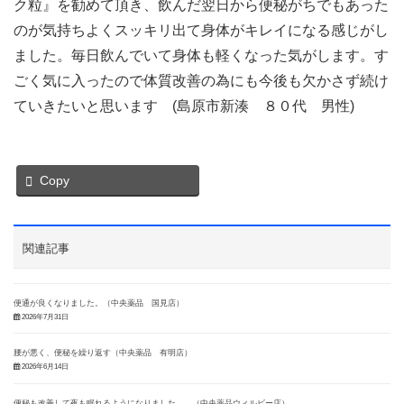
ク粒』を勧めて頂き、飲んだ翌日から便秘がちでもあった
のが気持ちよくスッキリ出て身体がキレイになる感じがし
ました。毎日飲んでいて身体も軽くなった気がします。す
ごく気に入ったので体質改善の為にも今後も欠かさず続け
ていきたいと思います (島原市新湊 ８０代 男性)
Copy
関連記事
便通が良くなりました。（中央薬品 国見店）
2026年7月31日
腰が悪く、便秘を繰り返す（中央薬品 有明店）
2026年6月14日
便秘も改善して夜も眠れるようになりました。 （中央薬品ウィルビー店）