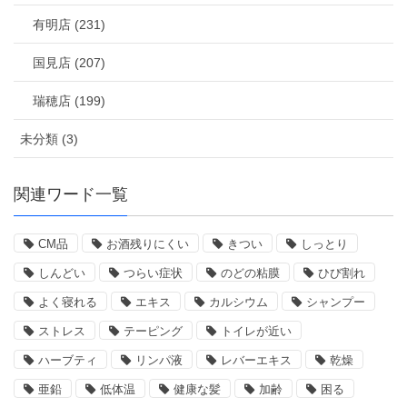
有明店 (231)
国見店 (207)
瑞穂店 (199)
未分類 (3)
関連ワード一覧
CM品
お酒残りにくい
きつい
しっとり
しんどい
つらい症状
のどの粘膜
ひび割れ
よく寝れる
エキス
カルシウム
シャンプー
ストレス
テーピング
トイレが近い
ハーブティ
リンパ液
レバーエキス
乾燥
亜鉛
低体温
健康な髪
加齢
困る