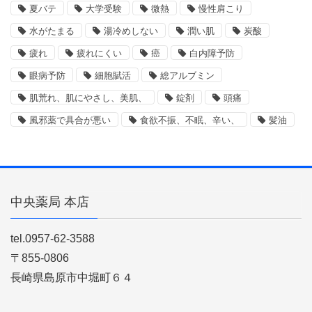
夏バテ
大学受験
微熱
慢性肩こり
水がたまる
湯冷めしない
潤い肌
炭酸
疲れ
疲れにくい
癌
白内障予防
眼病予防
細胞賦活
総アルブミン
肌荒れ、肌にやさし、美肌、
錠剤
頭痛
風邪薬で具合が悪い
食欲不振、不眠、辛い、
髪油
中央薬局 本店
tel.0957-62-3588
〒855-0806
長崎県島原市中堀町６４