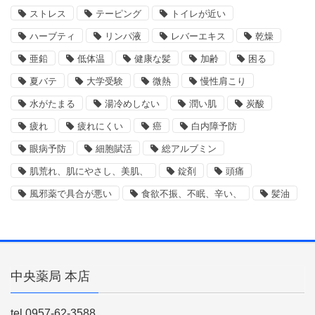
ストレス
テーピング
トイレが近い
ハーブティ
リンパ液
レバーエキス
乾燥
亜鉛
低体温
健康な髪
加齢
困る
夏バテ
大学受験
微熱
慢性肩こり
水がたまる
湯冷めしない
潤い肌
炭酸
疲れ
疲れにくい
癌
白内障予防
眼病予防
細胞賦活
総アルブミン
肌荒れ、肌にやさし、美肌、
錠剤
頭痛
風邪薬で具合が悪い
食欲不振、不眠、辛い、
髪油
中央薬局 本店
tel.0957-62-3588