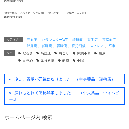
2025年11月29日
健康な体作りにバイオリンクを毎日、食べます。（中央薬品 国見店）
2025年9月29日
カテゴリー
高血圧
、
バランスターWZ
、
糖尿病
、
有明店
、
高脂血症
、
肝臓病
、
腎臓病
、
胃腸病
、
疲労回復
、
ストレス
、
不眠
タグ
だるさ
高血圧
肩こり
体調不良
糖尿
目覚め
気分爽快
痛風
不眠
冷え、胃腸が元気になりました （中央薬品 瑞穂店）
疲れもとれて便秘解消しました！ （中央薬品 ウィルビ
ー店）
ホームページ内 検索