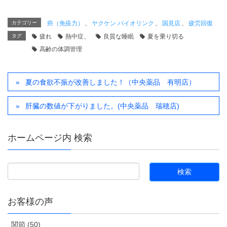
カテゴリー
癌（免疫力）
、
ヤクケン バイオリンク
、
国見店
、
疲労回復
タグ
疲れ
熱中症、
良質な睡眠
夏を乗り切る
高齢の体調管理
夏の食欲不振が改善しました！（中央薬品 有明店）
肝臓の数値が下がりました。(中央薬品 瑞穂店)
ホームページ内 検索
お客様の声
関節 (50)