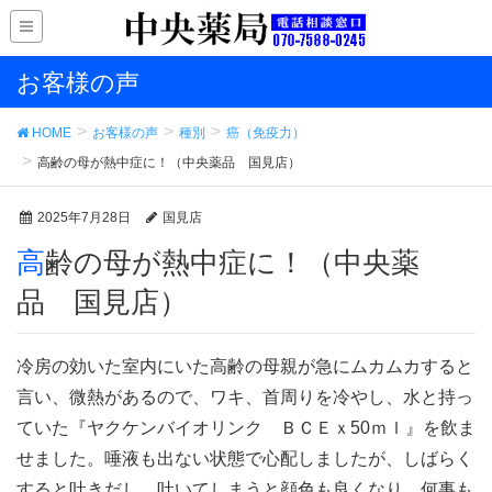
お客様の声
HOME
お客様の声
種別
癌（免疫力）
高齢の母が熱中症に！（中央薬品 国見店）
2025年7月28日
国見店
高齢の母が熱中症に！（中央薬
品 国見店）
冷房の効いた室内にいた高齢の母親が急にムカムカすると
言い、微熱があるので、ワキ、首周りを冷やし、水と持っ
ていた『ヤクケンバイオリンク ＢＣＥｘ50ｍｌ』を飲ま
せました。唾液も出ない状態で心配しましたが、しばらく
すると吐きだし、吐いてしまうと顔色も良くなり、何事も