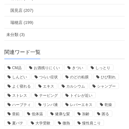
国見店 (207)
瑞穂店 (199)
未分類 (3)
関連ワード一覧
CM品
お酒残りにくい
きつい
しっとり
しんどい
つらい症状
のどの粘膜
ひび割れ
よく寝れる
エキス
カルシウム
シャンプー
ストレス
テーピング
トイレが近い
ハーブティ
リンパ液
レバーエキス
乾燥
亜鉛
低体温
健康な髪
加齢
困る
夏バテ
大学受験
微熱
慢性肩こり