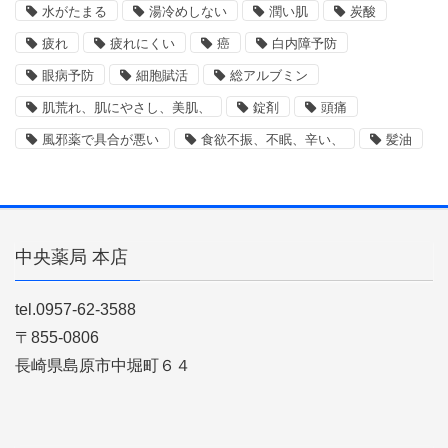
水がたまる
湯冷めしない
潤い肌
炭酸
疲れ
疲れにくい
癌
白内障予防
眼病予防
細胞賦活
総アルブミン
肌荒れ、肌にやさし、美肌、
錠剤
頭痛
風邪薬で具合が悪い
食欲不振、不眠、辛い、
髪油
中央薬局 本店
tel.0957-62-3588
〒855-0806
長崎県島原市中堀町６４