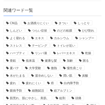
関連ワード一覧
CM品
お酒残りにくい
きつい
しっとり
しんどい
つらい症状
のどの粘膜
ひび割れ
よく寝れる
エキス
カルシウム
シャンプー
ストレス
テーピング
トイレが近い
ハーブティ
リンパ液
レバーエキス
乾燥
亜鉛
低体温
健康な髪
加齢
困る
夏バテ
大学受験
微熱
慢性肩こり
水がたまる
湯冷めしない
潤い肌
炭酸
疲れ
疲れにくい
癌
白内障予防
眼病予防
細胞賦活
総アルブミン
肌荒れ、肌にやさし、美肌、
錠剤
頭痛