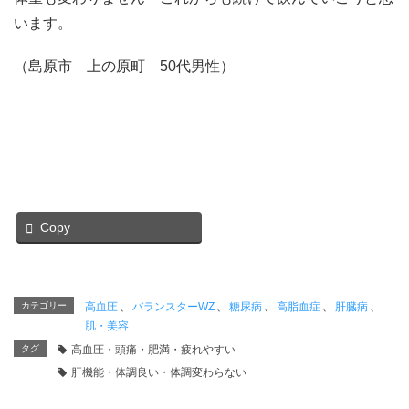
います。
（島原市 上の原町 50代男性）
Copy
カテゴリー
高血圧
、
バランスターWZ
、
糖尿病
、
高脂血症
、
肝臓病
、
肌・美容
タグ
高血圧・頭痛・肥満・疲れやすい
肝機能・体調良い・体調変わらない