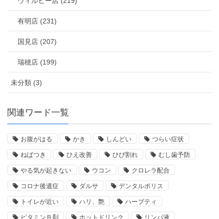
ウィルビー店 (219)
有明店 (231)
国見店 (207)
瑞穂店 (199)
未分類 (3)
関連ワード一覧
お腹がはる
かき
しんどい
つらい症状
ねばつき
ひえ改善
ひび割れ
むし歯予防
やる気が起きない
ウコン
クロレラ配合
コロナ後遺症
ダルサ
デンタルポリス
トイレが近い
ハリ、艶
ハーブティ
ビタミンＢ剤
ホットドリンク
リンパ液