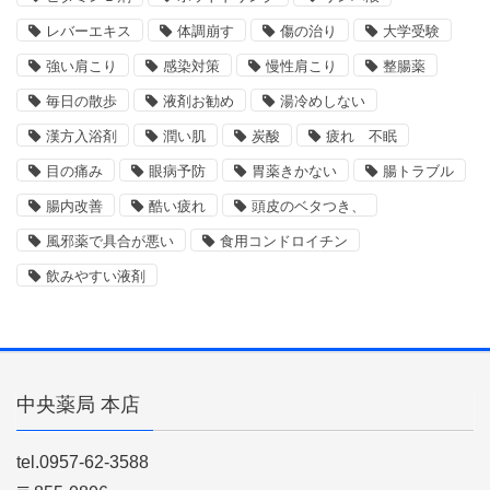
レバーエキス
体調崩す
傷の治り
大学受験
強い肩こり
感染対策
慢性肩こり
整腸薬
毎日の散歩
液剤お勧め
湯冷めしない
漢方入浴剤
潤い肌
炭酸
疲れ 不眠
目の痛み
眼病予防
胃薬きかない
腸トラブル
腸内改善
酷い疲れ
頭皮のベタつき、
風邪薬で具合が悪い
食用コンドロイチン
飲みやすい液剤
中央薬局 本店
tel.0957-62-3588