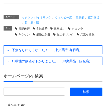
カテゴリー
ヤクケン バイオリンク
、
ウィルビー店
、
胃腸病
、
疲労回復
、
目・肩・腰
タグ
胃腸改善
食欲改善
体重減少
クロレラ
ヤクケン
細胞に栄養
緑のドリンク
元気な細胞
下痢をしにくくなった！ （中央薬品 有明店）
肝機能の数値が下がりました。 (中央薬品 国見店)
ホームページ内 検索
お客様の声